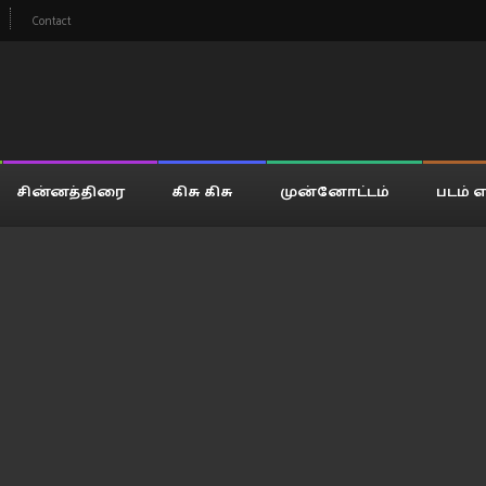
Contact
சின்னத்திரை
கிசு கிசு
முன்னோட்டம்
படம் எ