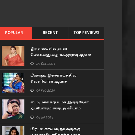
POPULAR
RECENT
TOP REVIEWS
இந்த வயசில் தான்
பெண்களுக்கு உடலுறவு ஆசை
அதிகம் இருக்கும்.. கூச்சமின்றி
29 Dec 2023
கூறிய வித்யா பாலன்..!
மீண்டும் இணையத்தில்
வெளியான ஆபாச
புகைப்படங்கள்.. சீரியல் நடிகை
07 Feb 2024
பிரவீனா செய்த சம்பவம்..!
எட்டு மாச கர்ப்பமா இருந்தேன்…
அப்போவும் நைட்டு விடாம
டார்ச்சர் பண்ணாரு.. ரகசியம்
04 Jul 2024
உடைத்த குஷ்பூ..!
பிரபல காமெடி நடிகருக்கு