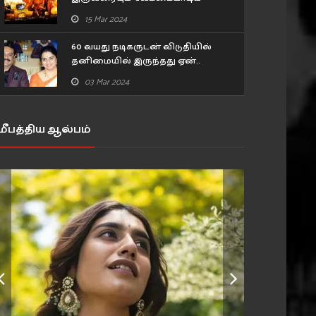
அங்காடித்தெரு நடிகர்.. ரகசியம்
15 Mar 2024
உடைத்த பிரபல நடிகர்!
60 வயது நடிகருடன் விடுதியில்
தனிமையில் இருந்தது ஏன்..
உண்மையை கூறிய 43 வயது
03 Mar 2024
நடிகை..
மீபத்திய ஆல்பம்