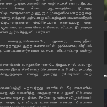
்னால் முடிந்த அளவிற்கு வழி நடத்தினார். இப்படி
ுக்க 9வது சீசன் ஆரம்பத்தில் இருந்து
ட்டியாளர்களை அணுகும் முறையில் மாற்றத்தை
்டு வந்தார். தற்போது விட்டிற்குள் எல்லைமீறும்
ட்டியாளர்களை ஸ்ட்ரிக்ட்டாக கண்டிப்பது என
னால், நாட்கள் செல்லசெல்ல வீட்டில் இருக்கும்
ள்ள ஆர்மபித்துவிட்டார்கள்.
வைத்துக்கொண்டே, துஷார், கம்ரூதீன்
த்தாலும் இந்த கண்டிப்பில் அவ்வளவு வீரியம்
. போட்டியாளர்களை பேசவே விடமாட்டார் என்று
விமர்சனங்கள் வந்துக்கொண்டே இருப்பதால் அவரது
் இந்த சீசனோடு பிக்பாஸுக்கு பெரிய கும்பிடு
ெலுத்தவும் என்று அவரது ரசிகர்கள் கூற
ச
ப்பற்றி தொடர்ந்து சோசியல் மீடியாக்களில்
 சேதுபதி கவனித்து வருவதாகவும் இனி பிக்பாஸ்
டிவை எடுத்து, இந்த சீசனோடு விலகவிருக்கிறார்
து எந்த அளவிற்கு உண்மை என்பது பிக்பாஸ்