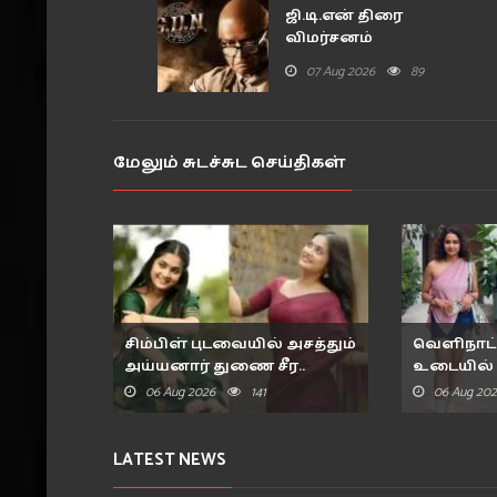
ஜி.டி.என் திரை
விமர்சனம்
07 Aug 2026
89
மேலும் சுடச்சுட செய்திகள்
சிம்பிள் புடவையில் அசத்தும்
வெளிநாட்ட
அய்யனார் துணை சீர..
உடையில் 
ஜனன..
06 Aug 2026
141
06 Aug 20
LATEST NEWS