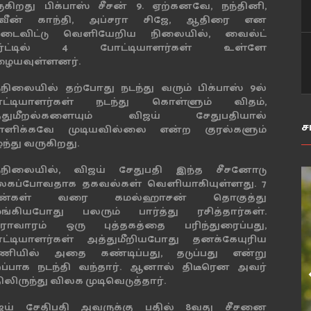
ுகிறது பிக்பாஸ் சீசன் 9. ஏற்கனவே, நந்தினி,
ரவீன் காந்தி, அப்சரா சிஜே, ஆதிரை என
ட்டைவிட்டு வெளியேறிய நிலையில், வைல்ட்
ர்ட்டில் 4 போட்டியாளர்கள் உள்ளே
ழையவுள்ளனர்.
்நிலையில் தற்போது நடந்து வரும் பிக்பாஸ் 9ல்
ட்டியாளர்கள் நடந்து கொள்ளும் விதம்,
்துமீறல்களையும் விஜய் சேதுபதியால்
ச
ாளிக்கவே முடியவில்லை என்ற குரல்களும்
ந்து வருகிறது.
்நிலையில், விஜய் சேதுபதி இந்த சீசனோடு
லகப்போவதாக தகவல்கள் வெளியாகியுள்ளது. 7
ீசன்கள் வரை கமல்ஹாசன் தொகுத்து
ங்கியபோது பலரும் பார்த்து ரசித்தார்கள்.
ராவாரம் ஒரு புத்தகத்தை பரிந்துரைப்பது,
ட்டியாளர்கள் அத்துமீறியபோது தனக்கேயுரிய
ணியில் அதை கண்டிப்பது, தடுப்பது என்று
றப்பாக நடந்தி வந்தார். ஆனால் திடீரென அவர்
லிருந்து விலக முடிவெடுத்தார்.
ஜய் சேதிபதி அவருக்கு பதில் 8வது சீசனை