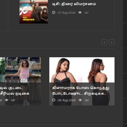
டிசி: திரை விமர்சனம்
07 Aug 2026
141
ில் குட்டை
கிளாமராக போஸ் கொடுத்து
சீரியல் நடிகை
போட்டோஷூட்.. சிறகடிக்க..
26
141
06 Aug 2026
141