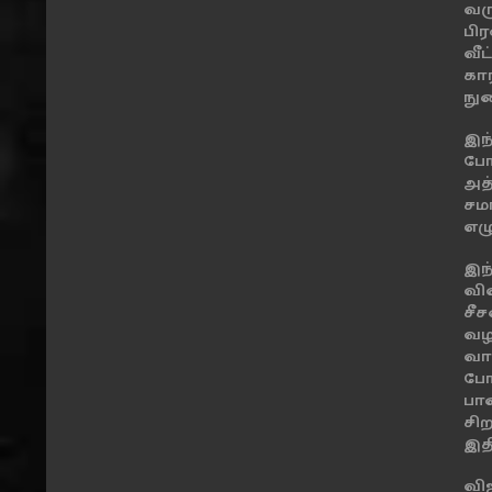
வர
பி
வீ
கா
நு
இந
போ
அத
சம
எழு
இந
வி
ச
வழ
வா
போ
பா
சி
இதி
வி