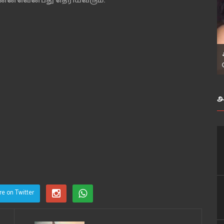
ன்னவென்பது தெரியவரும்.
அ
re on Twitter