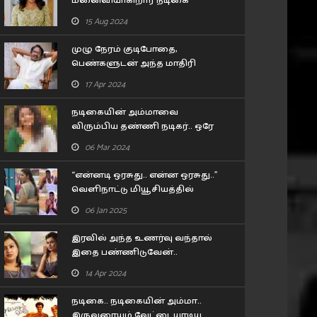
மனைவியாகிறார் நடிகை
லட்சுமி மேனன்..! யாருன்னு
15 Aug 2024
பாருங்க..!
முழு நேரம் குடிபோதை,
பெண்களுடன் அந்த மாதிரி
பழக்கம்.. 80 வயது இயக்குனர்
17 Apr 2024
பாரதிராஜா செய்த காரியம்!!
நடிகையின் அம்மாவை
விரும்பிய தண்ணி நடிகர்.. ஒரே
போன் காலில் இறங்கி வந்த 57
06 Mar 2024
வயசு தேர் நடிகை..
“என்னடி ஒரசுது.. என்ன ஒரசுது..”
வெளிநாட்டு மியூசியத்தில்
பிரியா பவானி சங்கர் செய்த
06 Jan 2025
கன்றாவி..!
இரவில் அந்த உணர்வு வந்தால்
இதை பண்ணிடுவேன்..
கூச்சமின்றி கூறிய நடிகை
14 Apr 2024
சோனா..!
நடிகை.. நடிகையின் அம்மா..
இருவரையும் வேட்டையாடிய