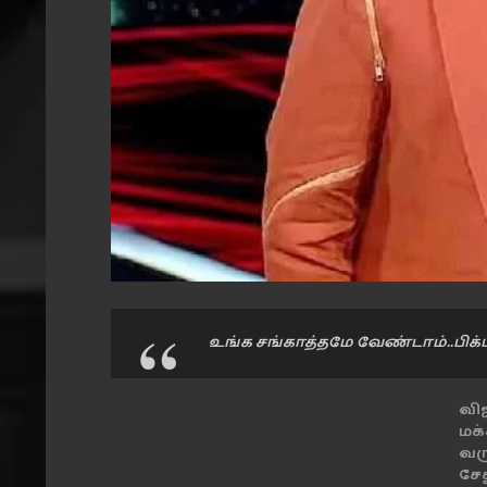
உங்க சங்காத்தமே வேண்டாம்..பிக்ப
வி
மக
வரு
சே