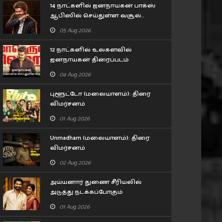
14 நாட்களில் ஜனநாயகன் பாக்ஸ்
ஆபிஸில் செய்துள்ள வசூல்..
புதிய சாதனை படைத்த விஜய்
05 Aug 2026
12 நாட்களில் உலகளவில்
ஜனநாயகன் திரைப்படம்
செய்துள்ள வசூல்..
04 Aug 2026
புளூட்டோ (மலையாளம்): திரை
விமர்சனம்
01 Aug 2026
Unmadham (மலையாளம்): திரை
விமர்சனம்
இலங்கையில் ஜாலி
சூர்யாவுடன் மோத ரெடிய
02 Aug 2026
பண்ணும் நடிகை தர்ஷனா
விஷால்.. ‘மகுடம்’ சூட..
ஸ்ரீபால்..
05 Aug 2026
141
05 Aug 2026
141
அய்யனார் துணை சீரியலில்
அடுத்து நடக்கப்போகும்
திருமணம்.. ரசிகர்களுக்கு
01 Aug 2026
சர்ப்ரைஸ்