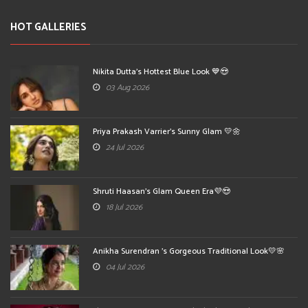
HOT GALLERIES
Nikita Dutta's Hottest Blue Look 💙😍
03 Aug 2026
Priya Prakash Varrier's Sunny Glam 💛🌼
24 Jul 2026
Shruti Haasan's Glam Queen Era💜😍
18 Jul 2026
Anikha Surendran 's Gorgeous Traditional Look💛🌸
04 Jul 2026