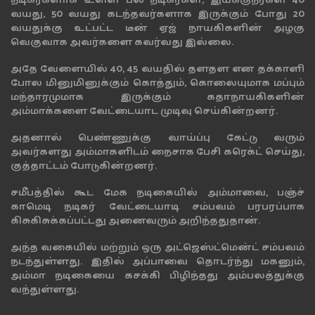
நடிகர்களாக உள்ள பல நடிகர்கள், இயக்குநர்கள் 40
வயது, 50 வயது கடந்தவர்களாக இருக்கும் போது 20
வயதுக்கு உட்பட்ட டீன் ஏஜ் நாயகிகளின் அழகு
வெகுவாக அவர்களை கவர்வது இல்லை.
அதே வேளையில் 40, 45 வயதில் தளதள என தக்காளி
போல மினுமினுக்கும் கொத்தும், கொலையுமாக மப்பும்
மந்தாரமுமாக இருக்கும் கதாநாயகிகளின்
அம்மாக்களை வேட்டையாட முடிவு செய்கின்றனர்.
அதனால் பெண்ணுக்கு வாய்ப்பு கேட்டு வரும்
அவர்களது அம்மாகளிடம் நைசாக பேசி கரெக்ட் செய்து,
குத்தாட்டம் போடுகின்றனர்.
சமீபத்தில் கூட மேக நடிகையில் அம்மாவை, பஞ்ச்
காமெடி நடிகர் வேட்டையாடி சம்பவம் பரபரப்பாக
கிசுகிசுக்கப்பட்டது அனைவரும் அறிந்ததுதான்.
அந்த வகையில் மற்றும் ஒரு அட்ஜெஸ்ட்மென்ட் சம்பவம்
நடந்துள்ளது. இதில் அப்பாவை தொடர்ந்து மகனும்,
அம்மா நடிகையை கசக்கி பிழிந்தது அம்பலத்துக்கு
வந்துள்ளது.