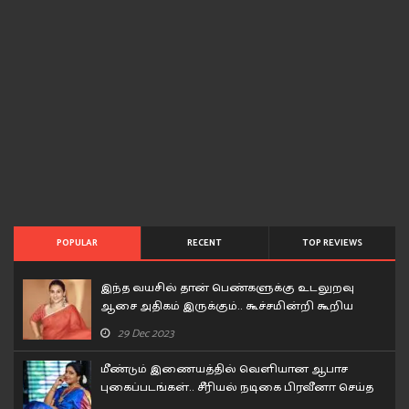
POPULAR
RECENT
TOP REVIEWS
இந்த வயசில் தான் பெண்களுக்கு உடலுறவு
ஆசை அதிகம் இருக்கும்.. கூச்சமின்றி கூறிய
வித்யா பாலன்..!
29 Dec 2023
மீண்டும் இணையத்தில் வெளியான ஆபாச
புகைப்படங்கள்.. சீரியல் நடிகை பிரவீனா செய்த
சம்பவம்..!