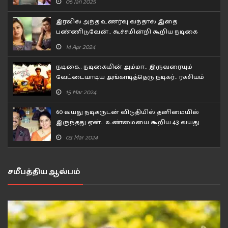
06 Jan 2025
இரவில் அந்த உணர்வு வந்தால் இதை
பண்ணிடுவேன்.. கூச்சமின்றி கூறிய நடிகை
சோனா..!
14 Apr 2024
நடிகை.. நடிகையின் அம்மா.. இருவரையும்
வேட்டையாடிய அங்காடித்தெரு நடிகர்.. ரகசியம்
உடைத்த பிரபல நடிகர்!
15 Mar 2024
60 வயது நடிகருடன் விடுதியில் தனிமையில்
இருந்தது ஏன்.. உண்மையை கூறிய 43 வயது
நடிகை..
03 Mar 2024
சமீபத்திய ஆல்பம்