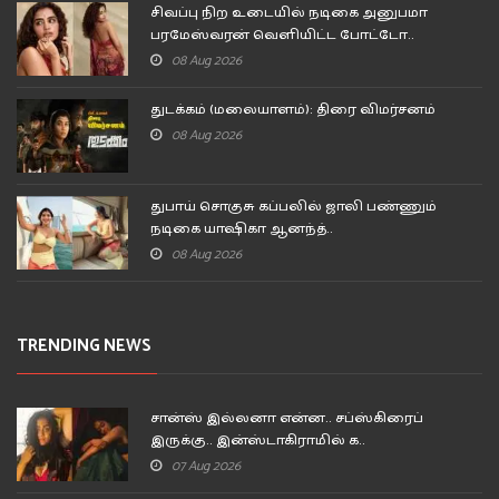
சிவப்பு நிற உடையில் நடிகை அனுபமா
பரமேஸ்வரன் வெளியிட்ட போட்டோ..
08 Aug 2026
துடக்கம் (மலையாளம்): திரை விமர்சனம்
08 Aug 2026
துபாய் சொகுசு கப்பலில் ஜாலி பண்ணும்
நடிகை யாஷிகா ஆனந்த்..
08 Aug 2026
TRENDING NEWS
சான்ஸ் இல்லனா என்ன.. சப்ஸ்கிரைப்
இருக்கு.. இன்ஸ்டாகிராமில் க..
07 Aug 2026