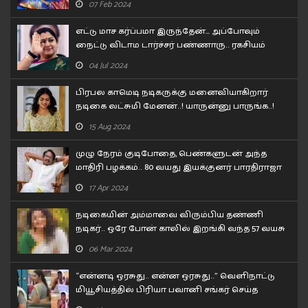
07 Feb 2024
எட்டு மாச கர்ப்பமா இருந்தேன்… அப்போவும்
நைட்டு விடாம டார்ச்சர் பண்ணாரு.. ரகசியம்
உடைத்த குஷ்பூ..!
04 Jul 2024
பிரபல காமெடி நடிகருக்கு மனைவியாகிறார்
நடிகை லட்சுமி மேனன்..! யாருன்னு பாருங்க..!
15 Aug 2024
முழு நேரம் குடிபோதை, பெண்களுடன் அந்த
மாதிரி பழக்கம்.. 80 வயது இயக்குனர் பாரதிராஜா
செய்த காரியம்!!
17 Apr 2024
நடிகையின் அம்மாவை விரும்பிய தண்ணி
நடிகர்.. ஒரே போன் காலில் இறங்கி வந்த 57 வயசு
தேர் நடிகை..
06 Mar 2024
“என்னடி ஒரசுது.. என்ன ஒரசுது..” வெளிநாட்டு
மியூசியத்தில் பிரியா பவானி சங்கர் செய்த
கன்றாவி..!