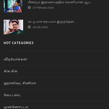
மீண்டும் இணையத்தில் வெளியான ஆப..
07 February 2024
எட்டு மாச கர்ப்பமா இருந்தேன்…..
04 July 2024
HOT CATEGORIES
வீடியோக்கள்
கிசு கிசு
ஹாலிவுட் சினிமா
லேட்டஸ்ட்
முன்னோட்டம்