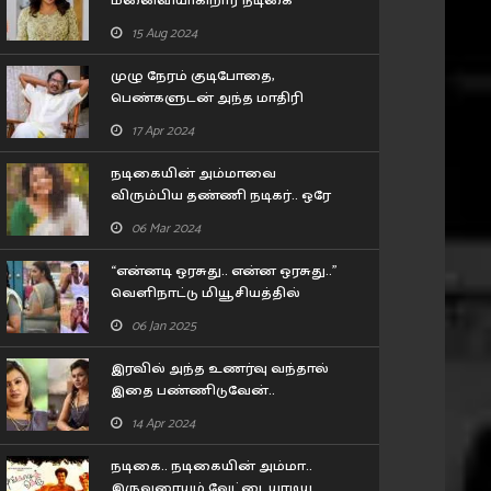
மனைவியாகிறார் நடிகை
லட்சுமி மேனன்..! யாருன்னு
15 Aug 2024
பாருங்க..!
முழு நேரம் குடிபோதை,
பெண்களுடன் அந்த மாதிரி
பழக்கம்.. 80 வயது இயக்குனர்
17 Apr 2024
பாரதிராஜா செய்த காரியம்!!
நடிகையின் அம்மாவை
விரும்பிய தண்ணி நடிகர்.. ஒரே
போன் காலில் இறங்கி வந்த 57
06 Mar 2024
வயசு தேர் நடிகை..
“என்னடி ஒரசுது.. என்ன ஒரசுது..”
வெளிநாட்டு மியூசியத்தில்
பிரியா பவானி சங்கர் செய்த
06 Jan 2025
கன்றாவி..!
இரவில் அந்த உணர்வு வந்தால்
இதை பண்ணிடுவேன்..
கூச்சமின்றி கூறிய நடிகை
14 Apr 2024
சோனா..!
நடிகை.. நடிகையின் அம்மா..
இருவரையும் வேட்டையாடிய