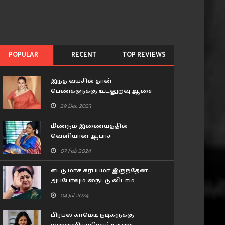
POPULAR
RECENT
TOP REVIEWS
இந்த வயசில் தான்
பெண்களுக்கு உடலுறவு ஆசை
அதிகம் இருக்கும்.. கூச்சமின்றி
29 Dec 2023
கூறிய வித்யா பாலன்..!
மீண்டும் இணையத்தில்
வெளியான ஆபாச
புகைப்படங்கள்.. சீரியல் நடிகை
07 Feb 2024
பிரவீனா செய்த சம்பவம்..!
எட்டு மாச கர்ப்பமா இருந்தேன்…
அப்போவும் நைட்டு விடாம
டார்ச்சர் பண்ணாரு.. ரகசியம்
04 Jul 2024
உடைத்த குஷ்பூ..!
பிரபல காமெடி நடிகருக்கு