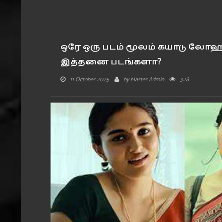
ஒரே ஒரு படம் மூலம் கயாடு லோஹர
இத்தனை படங்களா?
11 October 2025
by
Master Admin
328