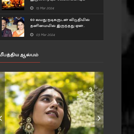
அங்காடித்தெரு நடிகர்.. ரகசியம்
15 Mar 2024
உடைத்த பிரபல நடிகர்!
60 வயது நடிகருடன் விடுதியில்
தனிமையில் இருந்தது ஏன்..
உண்மையை கூறிய 43 வயது
03 Mar 2024
நடிகை..
மீபத்திய ஆல்பம்