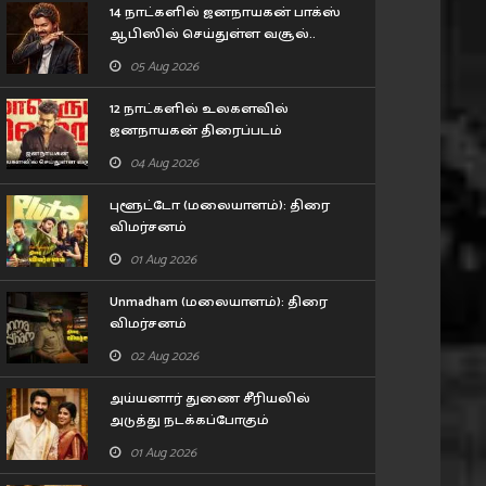
14 நாட்களில் ஜனநாயகன் பாக்ஸ்
ஆபிஸில் செய்துள்ள வசூல்..
புதிய சாதனை படைத்த விஜய்
05 Aug 2026
12 நாட்களில் உலகளவில்
ஜனநாயகன் திரைப்படம்
செய்துள்ள வசூல்..
04 Aug 2026
புளூட்டோ (மலையாளம்): திரை
விமர்சனம்
01 Aug 2026
Unmadham (மலையாளம்): திரை
விமர்சனம்
02 Aug 2026
அய்யனார் துணை சீரியலில்
அடுத்து நடக்கப்போகும்
திருமணம்.. ரசிகர்களுக்கு
01 Aug 2026
சர்ப்ரைஸ்