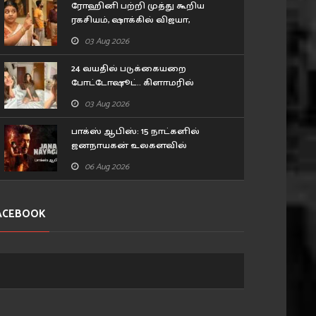
ரோஹினி பற்றி முத்து கூறிய
ரகசியம், ஷாக்கில் விஜயா,
மனோஜ்... சிறகடிக்க ஆசை
03 Aug 2026
சீரியல் எபிசோட்
24 வயதில் படுக்கையறை
போட்டோஷூட்.. கிளாமரில்
மிரட்டும் 'பாபநாசம்' பாப்பா
03 Aug 2026
எஸ்தர் அனில்!
பாக்ஸ் ஆபிஸ்: 15 நாட்களில்
ஜனநாயகன் உலகளவில்
செய்துள்ள வசூல்..
06 Aug 2026
ACEBOOK