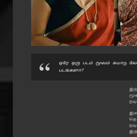
ஒரே ஒரு படம் மூலம் கயாடு ல
படங்களா?
இந
மூ
நட
இவ
தெ
நட
இதய