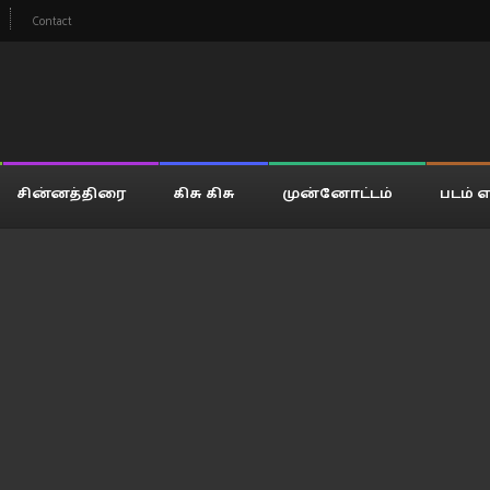
Contact
சின்னத்திரை
கிசு கிசு
முன்னோட்டம்
படம் எ