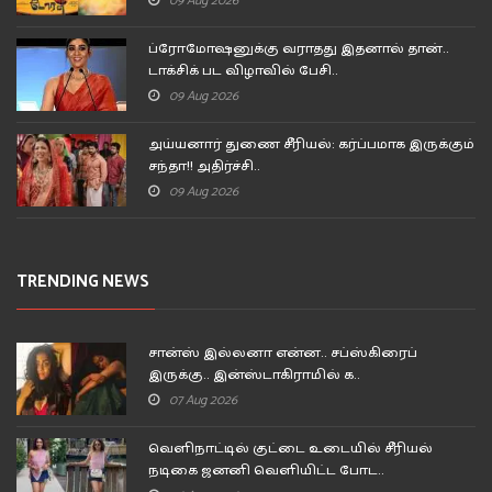
09 Aug 2026
ப்ரோமோஷனுக்கு வராதது இதனால் தான்..
டாக்சிக் பட விழாவில் பேசி..
09 Aug 2026
அய்யனார் துணை சீரியல்: கர்ப்பமாக இருக்கும்
சந்தா!! அதிர்ச்சி..
09 Aug 2026
TRENDING NEWS
சான்ஸ் இல்லனா என்ன.. சப்ஸ்கிரைப்
இருக்கு.. இன்ஸ்டாகிராமில் க..
07 Aug 2026
வெளிநாட்டில் குட்டை உடையில் சீரியல்
நடிகை ஜனனி வெளியிட்ட போட..