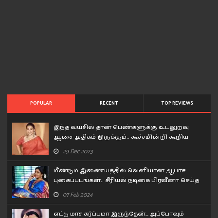
POPULAR
RECENT
TOP REVIEWS
இந்த வயசில் தான் பெண்களுக்கு உடலுறவு
ஆசை அதிகம் இருக்கும்.. கூச்சமின்றி கூறிய
வித்யா பாலன்..!
29 Dec 2023
மீண்டும் இணையத்தில் வெளியான ஆபாச
புகைப்படங்கள்.. சீரியல் நடிகை பிரவீனா செய்த
சம்பவம்..!
07 Feb 2024
எட்டு மாச கர்ப்பமா இருந்தேன்… அப்போவும்