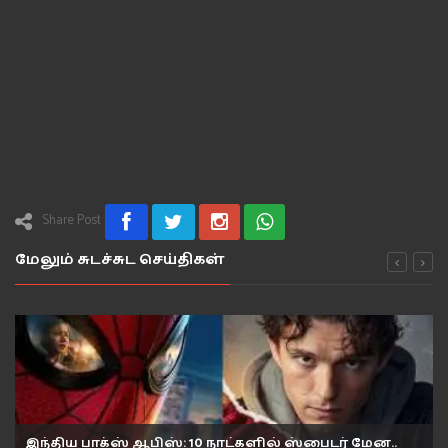
Share Post
மேலும் சுடச்சுட செய்திகள்
இந்திய பாக்ஸ் ஆபிஸ்: 10 நாட்களில் ஸ்பைடர் மேன..