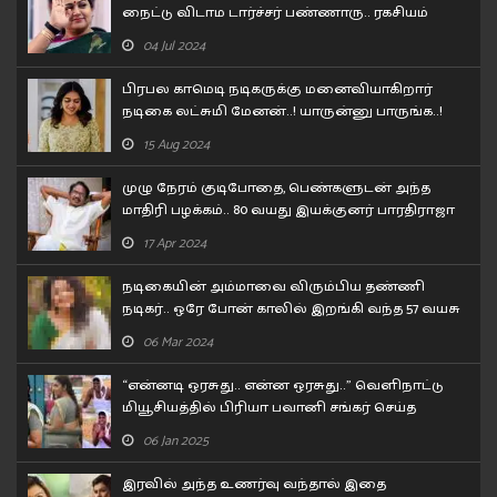
நைட்டு விடாம டார்ச்சர் பண்ணாரு.. ரகசியம்
உடைத்த குஷ்பூ..!
04 Jul 2024
பிரபல காமெடி நடிகருக்கு மனைவியாகிறார்
நடிகை லட்சுமி மேனன்..! யாருன்னு பாருங்க..!
15 Aug 2024
முழு நேரம் குடிபோதை, பெண்களுடன் அந்த
மாதிரி பழக்கம்.. 80 வயது இயக்குனர் பாரதிராஜா
செய்த காரியம்!!
17 Apr 2024
நடிகையின் அம்மாவை விரும்பிய தண்ணி
நடிகர்.. ஒரே போன் காலில் இறங்கி வந்த 57 வயசு
தேர் நடிகை..
06 Mar 2024
“என்னடி ஒரசுது.. என்ன ஒரசுது..” வெளிநாட்டு
மியூசியத்தில் பிரியா பவானி சங்கர் செய்த
கன்றாவி..!
06 Jan 2025
இரவில் அந்த உணர்வு வந்தால் இதை