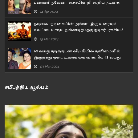
பண்ணிடுவேன்.. கூச்சமின்றி கூறிய நடிகை
சோனா..!
14 Apr 2024
நடிகை.. நடிகையின் அம்மா.. இருவரையும்
வேட்டையாடிய அங்காடித்தெரு நடிகர்.. ரகசியம்
உடைத்த பிரபல நடிகர்!
15 Mar 2024
60 வயது நடிகருடன் விடுதியில் தனிமையில்
இருந்தது ஏன்.. உண்மையை கூறிய 43 வயது
நடிகை..
03 Mar 2024
சமீபத்திய ஆல்பம்