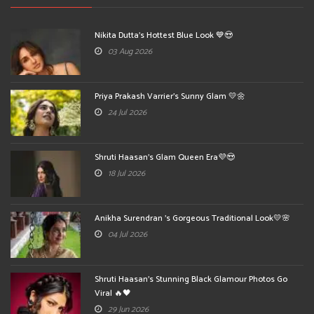
Nikita Dutta's Hottest Blue Look 💙😍
03 Aug 2026
Priya Prakash Varrier's Sunny Glam 💛🌼
24 Jul 2026
Shruti Haasan's Glam Queen Era💜😍
18 Jul 2026
Anikha Surendran 's Gorgeous Traditional Look💛🌸
04 Jul 2026
Shruti Haasan's Stunning Black Glamour Photos Go
Viral 🔥🖤
29 Jun 2026