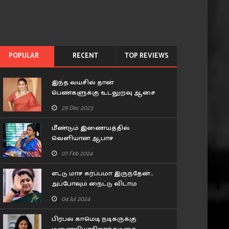
POPULAR
RECENT
TOP REVIEWS
இந்த வயசில் தான்
பெண்களுக்கு உடலுறவு ஆசை
அதிகம் இருக்கும்.. கூச்சமின்றி
29 Dec 2023
கூறிய வித்யா பாலன்..!
மீண்டும் இணையத்தில்
வெளியான ஆபாச
புகைப்படங்கள்.. சீரியல் நடிகை
07 Feb 2024
பிரவீனா செய்த சம்பவம்..!
எட்டு மாச கர்ப்பமா இருந்தேன்…
அப்போவும் நைட்டு விடாம
டார்ச்சர் பண்ணாரு.. ரகசியம்
04 Jul 2024
உடைத்த குஷ்பூ..!
பிரபல காமெடி நடிகருக்கு