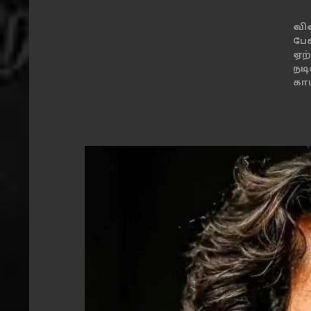
சம
வி
பே
ஏற
நட
காட