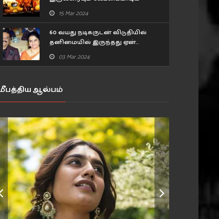
அங்காடித்தெரு நடிகர்.. ரகசியம்
15 Mar 2024
உடைத்த பிரபல நடிகர்!
60 வயது நடிகருடன் விடுதியில்
தனிமையில் இருந்தது ஏன்..
உண்மையை கூறிய 43 வயது
03 Mar 2024
நடிகை..
மீபத்திய ஆல்பம்