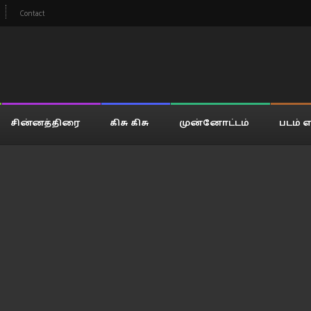
Contact
சின்னத்திரை
கிசு கிசு
முன்னோட்டம்
படம் எ