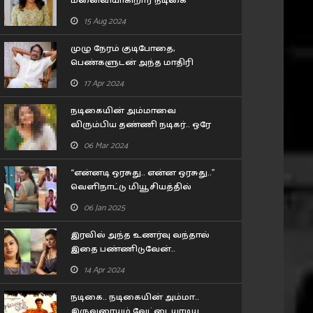
மனைவியாகிறார் நடிகை
லட்சுமி மேனன்..! யாருன்னு
15 Aug 2024
பாருங்க..!
முழு நேரம் குடிபோதை,
பெண்களுடன் அந்த மாதிரி
பழக்கம்.. 80 வயது இயக்குனர்
17 Apr 2024
பாரதிராஜா செய்த காரியம்!!
நடிகையின் அம்மாவை
விரும்பிய தண்ணி நடிகர்.. ஒரே
போன் காலில் இறங்கி வந்த 57
06 Mar 2024
வயசு தேர் நடிகை..
“என்னடி ஒரசுது.. என்ன ஒரசுது..”
வெளிநாட்டு மியூசியத்தில்
பிரியா பவானி சங்கர் செய்த
06 Jan 2025
கன்றாவி..!
இரவில் அந்த உணர்வு வந்தால்
இதை பண்ணிடுவேன்..
கூச்சமின்றி கூறிய நடிகை
14 Apr 2024
சோனா..!
நடிகை.. நடிகையின் அம்மா..
இருவரையும் வேட்டையாடிய