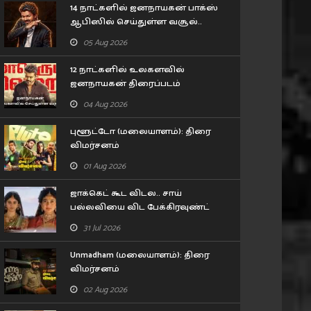
14 நாட்களில் ஜனநாயகன் பாக்ஸ்
ஆபிஸில் செய்துள்ள வசூல்..
புதிய சாதனை படைத்த விஜய்
05 Aug 2026
12 நாட்களில் உலகளவில்
ஜனநாயகன் திரைப்படம்
செய்துள்ள வசூல்..
04 Aug 2026
புளூட்டோ (மலையாளம்): திரை
விமர்சனம்
01 Aug 2026
ஜாக்கெட் கூட விடல.. சாய்
பல்லவியை விட பேக்கிரவுண்ட்
ஆர்ட்டிஸ்ட் சூப்பராம்..
31 Jul 2026
ராமாயணா டிரைலர் சர்ச்சை!
Unmadham (மலையாளம்): திரை
விமர்சனம்
02 Aug 2026