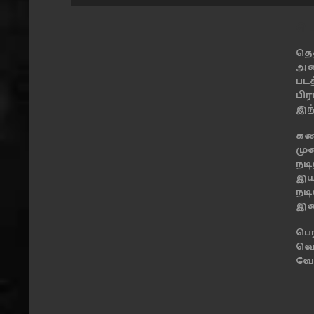
பெ
தெ
அள
பட
பி
இந
கட
மு
நட
இயக
நட
இச
பெர
வெ
வே