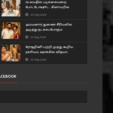
24 வயதில் படுக்கையறை
போட்டோஷூட்.. கிளாமரில்
மிரட்டும் 'பாபநாசம்' பாப்பா
03 Aug 2026
எஸ்தர் அனில்!
அய்யனார் துணை சீரியலில்
அடுத்து நடக்கப்போகும்
திருமணம்.. ரசிகர்களுக்கு
01 Aug 2026
சர்ப்ரைஸ்
ரோஹினி பற்றி முத்து கூறிய
ரகசியம், ஷாக்கில் விஜயா,
மனோஜ்... சிறகடிக்க ஆசை
03 Aug 2026
சீரியல் எபிசோட்
ACEBOOK