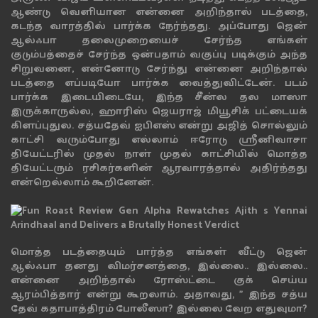
ஆண்டு வெளியான என்னை அறிந்தால் படத்தை,
கடந்த வாரத்தில் பார்க்க நேர்ந்தது. அப்போது ஜென்
ஆல்ஃபா தலைமுறையைச் சேர்ந்த எங்கள்
குடும்பத்தைச் சேர்ந்த ஒன்பதாம் வகுப்பு படிக்கும் அந்த
சிறுவனை, என்னோடு சேர்ந்து என்னை அறிந்தால்
படத்தை எப்படியோ பார்க்க வைத்துவிட்டேன். படம்
பார்க்க இடையிடையே, இந்த சீன்ல தல மாஸா
இருக்காருல்ல, ஹாரிஸ் ஜெயராஜ் மியூசிக் பட்டையக்
கிளப்புதுல. சத்யதேவ் ஐபிஎஸ் என்று அஜித் சொல்லும்
காட்சி வரும்போது எல்லாம் ஈரோடு ஸ்ரீனிவாசா
தியேட்டரில் முதல் நாள் முதல் காட்சியில் மொத்த
தியேட்டரும் ரசிகர்களின் ஆரவாரத்தால் அதிர்ந்தது
என்றெல்லாம் கூறினேன்.
மொத்த படத்தையும் பார்த்த எங்கள் வீட்டு ஜென்
ஆல்ஃபா தனது விமர்சனத்தை, இல்லை.. இல்லை..
என்னை அறிந்தால் ரோஸ்ட்டை குக் செய்ய
ஆரம்பித்தார் என்று கூறலாம். அதாவது, " இந்த சத்ய
தேவ் கதாபாத்திரம் போலீஸா? இல்லை வேற எதுவுமா?