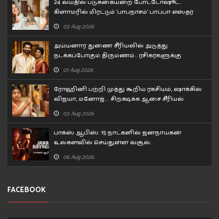
24 வயதில் படுக்கையறை போட்டோஷூட்..
கிளாமரில் மிரட்டும் 'பாபநாசம்' பாப்பா எஸ்தர்
அனில்!
03 Aug 2026
அய்யனார் துணை சீரியலில் அடுத்து
நடக்கப்போகும் திருமணம்.. ரசிகர்களுக்கு
சர்ப்ரைஸ்
01 Aug 2026
ரோஹினி பற்றி முத்து கூறிய ரகசியம், ஷாக்கில்
விஜயா, மனோஜ்... சிறகடிக்க ஆசை சீரியல்
எபிசோட்
03 Aug 2026
பாக்ஸ் ஆபிஸ்: 15 நாட்களில் ஜனநாயகன்
உலகளவில் செய்துள்ள வசூல்..
06 Aug 2026
FACEBOOK