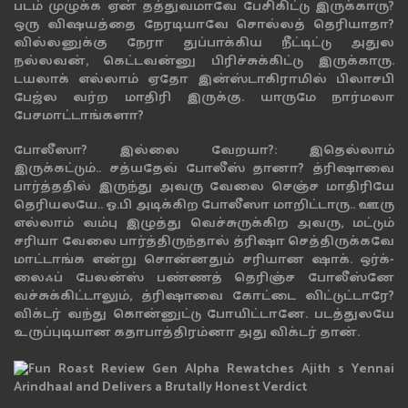
படம் முழுக்க ஏன் தத்துவமாவே பேசிகிட்டு இருக்காரு?
ஒரு விஷயத்தை நேரடியாவே சொல்லத் தெரியாதா?
வில்லனுக்கு நேரா துப்பாக்கிய நீட்டிட்டு அதுல
நல்லவன், கெட்டவன்னு பிரிச்சுக்கிட்டு இருக்காரு.
டயலாக் எல்லாம் ஏதோ இன்ஸ்டாகிராமில் பிலாசபி
பேஜ்ல வர்ற மாதிரி இருக்கு. யாருமே நார்மலா
பேசமாட்டாங்களா?
போலீஸா? இல்லை வேறயா?: இதெல்லாம்
இருக்கட்டும்.. சத்யதேவ் போலீஸ் தானா? த்ரிஷாவை
பார்த்ததில் இருந்து அவரு வேலை செஞ்ச மாதிரியே
தெரியலயே.. ஓ.பி அடிக்கிற போலீஸா மாறிட்டாரு.. ஊரு
எல்லாம் வம்பு இழுத்து வெச்சுருக்கிற அவரு, மட்டும்
சரியா வேலை பார்த்திருந்தால் த்ரிஷா செத்திருக்கவே
மாட்டாங்க என்று சொன்னதும் சரியான ஷாக். ஒர்க்-
லைஃப் பேலன்ஸ் பண்ணத் தெரிஞ்ச போலீஸ்னே
வச்சுக்கிட்டாலும், த்ரிஷாவை கோட்டை விட்டுட்டாரே?
விக்டர் வந்து கொன்னுட்டு போயிட்டானே. படத்துலயே
உருப்புடியான கதாபாத்திரம்னா அது விக்டர் தான்.