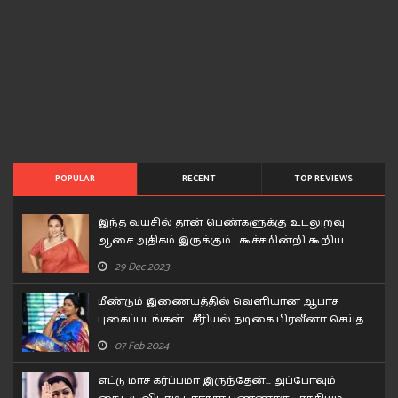
POPULAR
RECENT
TOP REVIEWS
இந்த வயசில் தான் பெண்களுக்கு உடலுறவு
ஆசை அதிகம் இருக்கும்.. கூச்சமின்றி கூறிய
வித்யா பாலன்..!
29 Dec 2023
மீண்டும் இணையத்தில் வெளியான ஆபாச
புகைப்படங்கள்.. சீரியல் நடிகை பிரவீனா செய்த
சம்பவம்..!
07 Feb 2024
எட்டு மாச கர்ப்பமா இருந்தேன்… அப்போவும்