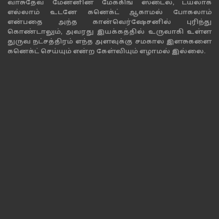
வாசுதேவ் மேனனின் மேக்கிங் ஸ்டைல், டயலாக்
எல்லாம் உடனே கனெக்ட் ஆகாமல் போகலாம்
என்பதை அந்த கான்வெர்ஷேசனில் புரிந்து
கொண்டாலும், அவரது இயக்கத்தில் உருவாகி உள்ள
துருவ நட்சத்திரம் எந்த அளவுக்கு சமகால இளசுகளை
கனெக்ட் செய்யும் என்ற கேள்வியும் எழாமல் இல்லை.