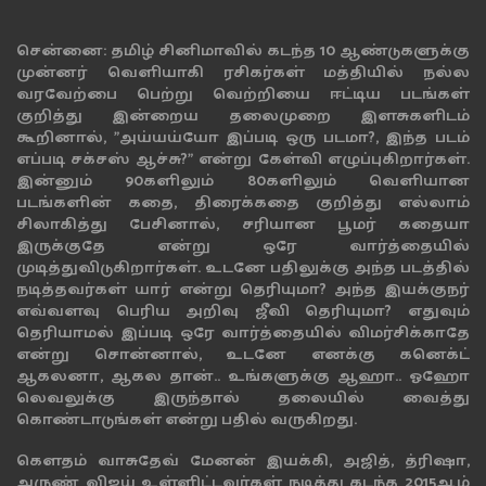
சென்னை: தமிழ் சினிமாவில் கடந்த 10 ஆண்டுகளுக்கு
முன்னர் வெளியாகி ரசிகர்கள் மத்தியில் நல்ல
வரவேற்பை பெற்று வெற்றியை ஈட்டிய படங்கள்
குறித்து இன்றைய தலைமுறை இளசுகளிடம்
கூறினால், "அய்யய்யோ இப்படி ஒரு படமா?, இந்த படம்
எப்படி சக்சஸ் ஆச்சு?" என்று கேள்வி எழுப்புகிறார்கள்.
இன்னும் 90களிலும் 80களிலும் வெளியான
படங்களின் கதை, திரைக்கதை குறித்து எல்லாம்
சிலாகித்து பேசினால், சரியான பூமர் கதையா
இருக்குதே என்று ஒரே வார்த்தையில்
முடித்துவிடுகிறார்கள். உடனே பதிலுக்கு அந்த படத்தில்
நடித்தவர்கள் யார் என்று தெரியுமா? அந்த இயக்குநர்
எவ்வளவு பெரிய அறிவு ஜீவி தெரியுமா? எதுவும்
தெரியாமல் இப்படி ஒரே வார்த்தையில் விமர்சிக்காதே
என்று சொன்னால், உடனே எனக்கு கனெக்ட்
ஆகலனா, ஆகல தான்.. உங்களுக்கு ஆஹா.. ஓஹோ
லெவலுக்கு இருந்தால் தலையில் வைத்து
கொண்டாடுங்கள் என்று பதில் வருகிறது.
கௌதம் வாசுதேவ் மேனன் இயக்கி, அஜித், த்ரிஷா,
அருண் விஜய் உள்ளிட்டவர்கள் நடித்து கடந்த 2015ஆம்