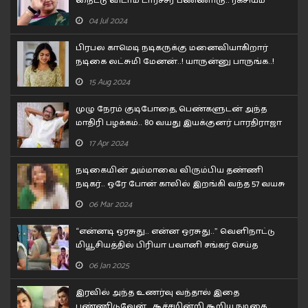
நைட்டு விடாம டார்ச்சர் பண்ணாரு.. ரகசியம்
உடைத்த குஷ்பூ..!
04 Jul 2024
பிரபல காமெடி நடிகருக்கு மனைவியாகிறார்
நடிகை லட்சுமி மேனன்..! யாருன்னு பாருங்க..!
15 Aug 2024
முழு நேரம் குடிபோதை, பெண்களுடன் அந்த
மாதிரி பழக்கம்.. 80 வயது இயக்குனர் பாரதிராஜா
செய்த காரியம்!!
17 Apr 2024
நடிகையின் அம்மாவை விரும்பிய தண்ணி
நடிகர்.. ஒரே போன் காலில் இறங்கி வந்த 57 வயசு
தேர் நடிகை..
06 Mar 2024
“என்னடி ஒரசுது.. என்ன ஒரசுது..” வெளிநாட்டு
மியூசியத்தில் பிரியா பவானி சங்கர் செய்த
கன்றாவி..!
06 Jan 2025
இரவில் அந்த உணர்வு வந்தால் இதை
பண்ணிடுவேன்.. கூச்சமின்றி கூறிய நடிகை