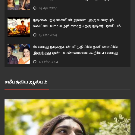
சோனா..!
14 Apr 2024
நடிகை.. நடிகையின் அம்மா.. இருவரையும்
வேட்டையாடிய அங்காடித்தெரு நடிகர்.. ரகசியம்
உடைத்த பிரபல நடிகர்!
15 Mar 2024
60 வயது நடிகருடன் விடுதியில் தனிமையில்
இருந்தது ஏன்.. உண்மையை கூறிய 43 வயது
நடிகை..
03 Mar 2024
சமீபத்திய ஆல்பம்