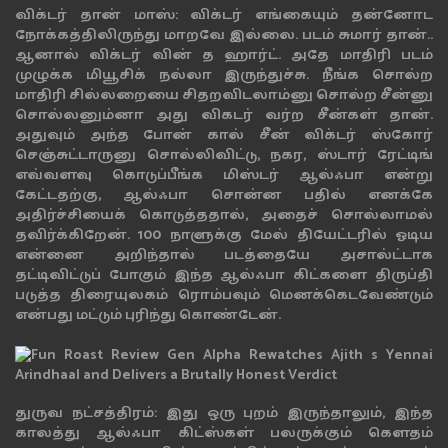
விக்டர் தான் மாஸ்: விக்டர் எங்கையும் தன்னோட
நோக்கத்திலிருந்து மாறவே இல்லை. படம் சுமார் தான்..
ஆனால் விக்டர் வின் த ஹார்ட். அதே மாதிரி படம்
முழுக்க மியூசிக் நல்லா இருந்துச்சு. நீங்க சொல்ற
மாதிரி சில்லறையை சிதறவிடலாம்னு சொல்ற சீன்னு
சொல்லனும்னா அது விகடர் வர்ற சீன்கள் தான்.
அதுவும் அந்த போன் கால் சீன் விக்டர் ஸ்கோர்
செஞ்சுட்டாருனு சொல்லிவிட்டு, நகர, ஸ்டார் ரேட்டிங்
எவ்வளவு கொடுப்பீங்க மிஸ்டர் ஆல்ஃபா என்று
கேட்டதற்கு, ஆல்ஃபா சொன்ன பதில் எனக்கே
அதிர்ச்சியைக் கொடுத்ததால், அதைச் சொல்லாமல்
தவிர்க்கிறேன். 100 நாளுக்கு மேல் தியேட்டரில் ஓடிய
என்னை அறிந்தால் படத்தையே அசால்ட்டாக
தட்டிவிட்டுப் போகும் இந்த ஆல்ஃபா கிட்களை திருப்தி
படுத்த திரையுலகம் ரொம்பவும் மெனக்கெடவேண்டும்
என்பது மட்டும் புரிந்து கொண்டேன்.
துருவ நட்சத்திரம்: இது ஒரு புறம் இருந்தாலும், இந்த
காலத்து ஆல்ஃபா கிட்ஸ்கள் பலருக்கும் கௌதம்