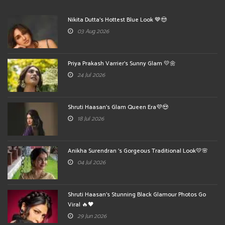
Nikita Dutta's Hottest Blue Look 💙😍
03 Aug 2026
Priya Prakash Varrier's Sunny Glam 💛🌼
24 Jul 2026
Shruti Haasan's Glam Queen Era💜😍
18 Jul 2026
Anikha Surendran 's Gorgeous Traditional Look💛🌸
04 Jul 2026
Shruti Haasan's Stunning Black Glamour Photos Go
Viral 🔥🖤
29 Jun 2026