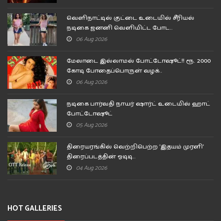
வெளிநாட்டில் குட்டை உடையில் சீரியல்
நடிகை ஜனனி வெளியிட்ட போட..
06 Aug 2026
மேலாடை இல்லாமல் போட்டோஷூட்!! ரூ. 2000
கோடி போதைப்பொருள் வழக்..
06 Aug 2026
நடிகை பார்வதி நாயர் ஷார்ட் உடையில் ஹாட்
போட்டோஷூட்
05 Aug 2026
திரையரங்கில் வெற்றிபெற்ற 'இதயம் முரளி'
திரைப்படத்தின் ஓடிடி..
04 Aug 2026
HOT GALLERIES