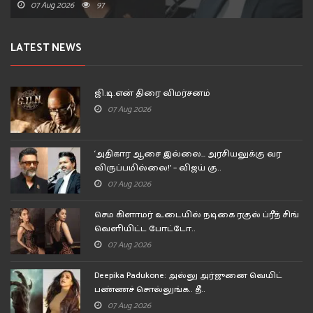
07 Aug 2026
97
LATEST NEWS
ஜி.டி.என் திரை விமர்சனம்
07 Aug 2026
‘அதிகார ஆசை இல்லை… அரசியலுக்கு வர
விருப்பமில்லை!’ – விஜய் கு..
07 Aug 2026
செம கிளாமர் உடையில் நடிகை ரகுல் ப்ரீத் சிங்
வெளியிட்ட போட்டோ..
07 Aug 2026
Deepika Padukone: அல்லு அர்ஜுனை வெயிட்
பண்ணச் சொல்லுங்க.. தீ..
07 Aug 2026