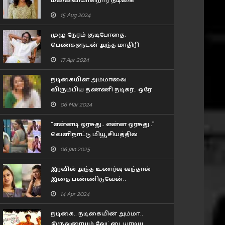
மனைவியாகிறார் நடிகை
லட்சுமி மேனன்..! யாருன்னு
15 Aug 2024
பாருங்க..!
முழு நேரம் குடிபோதை,
பெண்களுடன் அந்த மாதிரி
பழக்கம்.. 80 வயது இயக்குனர்
17 Apr 2024
பாரதிராஜா செய்த காரியம்!!
நடிகையின் அம்மாவை
விரும்பிய தண்ணி நடிகர்.. ஒரே
போன் காலில் இறங்கி வந்த 57
06 Mar 2024
வயசு தேர் நடிகை..
“என்னடி ஒரசுது.. என்ன ஒரசுது..”
வெளிநாட்டு மியூசியத்தில்
பிரியா பவானி சங்கர் செய்த
06 Jan 2025
கன்றாவி..!
இரவில் அந்த உணர்வு வந்தால்
இதை பண்ணிடுவேன்..
கூச்சமின்றி கூறிய நடிகை
14 Apr 2024
சோனா..!
நடிகை.. நடிகையின் அம்மா..
இருவரையும் வேட்டையாடிய