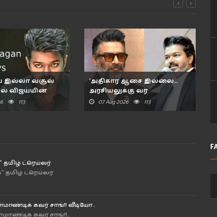
 இல்லா வசூல்
‘அதிகார ஆசை இல்லை…
ல் விஜய்யின்
அரசியலுக்கு வர
விருப்பமில்..
26
113
07 Aug 2026
113
F
" தமிழ் ட்ரெய்லர்
" தமிழ் ட்ரெய்லர்
ொமாண்டிக் கவர் சாங்!! வீடியோ..
ொமாண்டிக் கவர் சாங்!!..