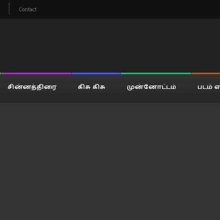
Contact
சின்னத்திரை
கிசு கிசு
முன்னோட்டம்
படம் எ