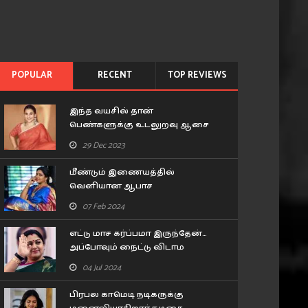
POPULAR
RECENT
TOP REVIEWS
இந்த வயசில் தான்
பெண்களுக்கு உடலுறவு ஆசை
அதிகம் இருக்கும்.. கூச்சமின்றி
29 Dec 2023
கூறிய வித்யா பாலன்..!
மீண்டும் இணையத்தில்
வெளியான ஆபாச
புகைப்படங்கள்.. சீரியல் நடிகை
07 Feb 2024
பிரவீனா செய்த சம்பவம்..!
எட்டு மாச கர்ப்பமா இருந்தேன்…
அப்போவும் நைட்டு விடாம
டார்ச்சர் பண்ணாரு.. ரகசியம்
04 Jul 2024
உடைத்த குஷ்பூ..!
பிரபல காமெடி நடிகருக்கு