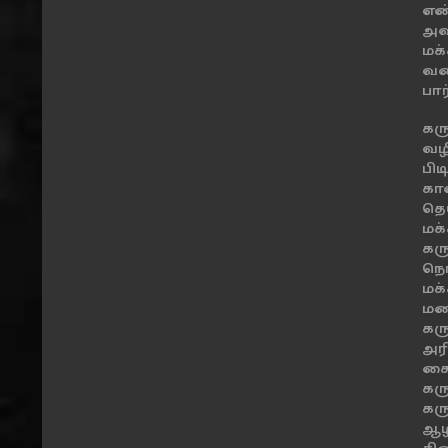
என
அவ
ம
வண
பார
கர
வழ
பிட
கா
தெ
மக
கர
நொ
மக
மல
கர
அர
கை
கர
கர
ஆழ