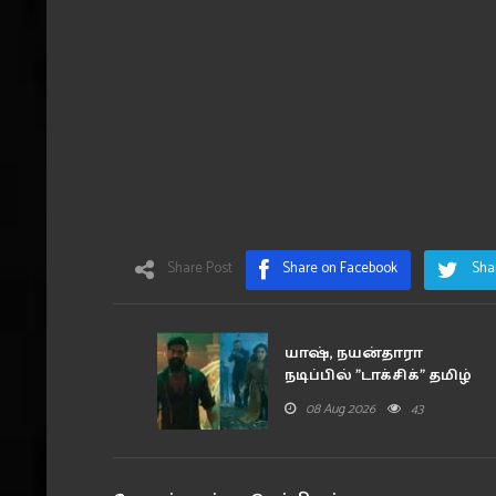
Share Post
Share on Facebook
Sha
யாஷ், நயன்தாரா
நடிப்பில் "டாக்சிக்" தமிழ்
ட்ரெய்லர..
08 Aug 2026
43