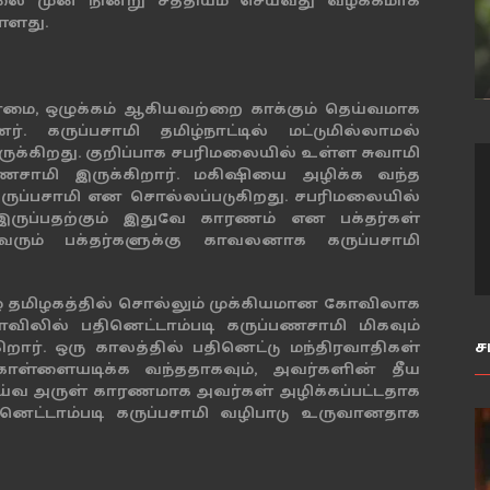
லை முன் நின்று சத்தியம் செய்வது வழக்கமாக
்ளது.
்மை, ஒழுக்கம் ஆகியவற்றை காக்கும் தெய்வமாக
. கருப்பசாமி தமிழ்நாட்டில் மட்டுமில்லாமல்
இருக்கிறது. குறிப்பாக சபரிமலையில் உள்ள சுவாமி
ணசாமி இருக்கிறார். மகிஷியை அழிக்க வந்த
ருப்பசாமி என சொல்லப்படுகிறது. சபரிமலையில்
இருப்பதற்கும் இதுவே காரணம் என பக்தர்கள்
வரும் பக்தர்களுக்கு காவலனாக கருப்பசாமி
ழை தமிழகத்தில் சொல்லும் முக்கியமான கோவிலாக
லில் பதினெட்டாம்படி கருப்பணசாமி மிகவும்
ச
றார். ஒரு காலத்தில் பதினெட்டு மந்திரவாதிகள்
ளையடிக்க வந்ததாகவும், அவர்களின் தீய
தெய்வ அருள் காரணமாக அவர்கள் அழிக்கப்பட்டதாக
ினெட்டாம்படி கருப்பசாமி வழிபாடு உருவானதாக