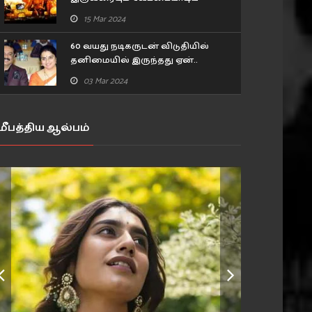
அங்காடித்தெரு நடிகர்.. ரகசியம்
15 Mar 2024
உடைத்த பிரபல நடிகர்!
60 வயது நடிகருடன் விடுதியில்
தனிமையில் இருந்தது ஏன்..
உண்மையை கூறிய 43 வயது
03 Mar 2024
நடிகை..
மீபத்திய ஆல்பம்