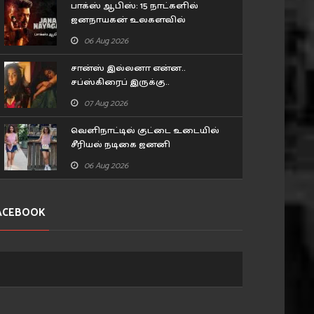
பாக்ஸ் ஆபிஸ்: 15 நாட்களில்
ஜனநாயகன் உலகளவில்
செய்துள்ள வசூல்..
06 Aug 2026
சான்ஸ் இல்லனா என்ன..
சப்ஸ்கிரைப் இருக்கு..
இன்ஸ்டாகிராமில் கல்லா கட்டும்
07 Aug 2026
அபிராமி!
‘ராமாயணா’ திரைப்படம்
டபுள்.. ட்ரிபிள் ட்ரீட்.. இவங்க
வெளிநாட்டில் குட்டை உடையில்
நவம்பர் 6-ல் உலகம் முழுவ..
காட்டுல தான்..
சீரியல் நடிகை ஜனனி
07 Aug 2026
113
06 Aug 2026
113
வெளியிட்ட போட்டோஸ்
06 Aug 2026
ACEBOOK