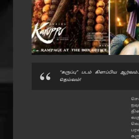
“கருப்பு” படம் கிளப்பிய ஆர்வம்
தெய்வம்!
செ
நடி
தி
வச
வெ
பர
கரு