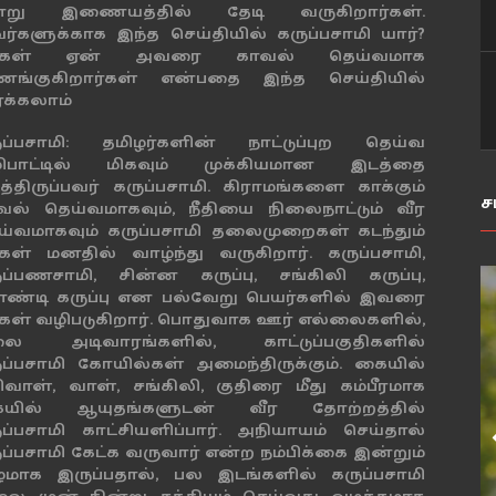
்று இணையத்தில் தேடி வருகிறார்கள்.
ர்களுக்காக இந்த செய்தியில் கருப்பசாமி யார்?
க்கள் ஏன் அவரை காவல் தெய்வமாக
ங்குகிறார்கள் என்பதை இந்த செய்தியில்
்க்கலாம்
ுப்பசாமி: தமிழர்களின் நாட்டுப்புற தெய்வ
ிபாட்டில் மிகவும் முக்கியமான இடத்தை
ித்திருப்பவர் கருப்பசாமி. கிராமங்களை காக்கும்
ச
வல் தெய்வமாகவும், நீதியை நிலைநாட்டும் வீர
ய்வமாகவும் கருப்பசாமி தலைமுறைகள் கடந்தும்
்கள் மனதில் வாழ்ந்து வருகிறார். கருப்பசாமி,
ுப்பணசாமி, சின்ன கருப்பு, சங்கிலி கருப்பு,
ண்டி கருப்பு என பல்வேறு பெயர்களில் இவரை
்கள் வழிபடுகிறார். பொதுவாக ஊர் எல்லைகளில்,
ை அடிவாரங்களில், காட்டுப்பகுதிகளில்
ுப்பசாமி கோயில்கள் அமைந்திருக்கும். கையில்
ிவாள், வாள், சங்கிலி, குதிரை மீது கம்பீரமாக
யில் ஆயுதங்களுடன் வீர தோற்றத்தில்
ுப்பசாமி காட்சியளிப்பார். அநியாயம் செய்தால்
ுப்பசாமி கேட்க வருவார் என்ற நம்பிக்கை இன்றும்
மாக இருப்பதால், பல இடங்களில் கருப்பசாமி