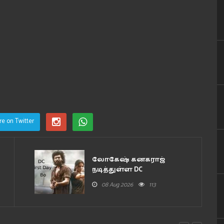
re on Twitter
லோகேஷ் கனகராஜ்
நடித்துள்ள DC
திரைப்படத்தின் முதல்..
08 Aug 2026
113