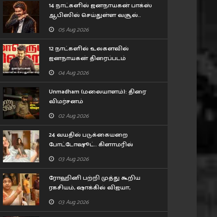
14 நாட்களில் ஜனநாயகன் பாக்ஸ்
ஆபிஸில் செய்துள்ள வசூல்..
புதிய சாதனை படைத்த விஜய்
05 Aug 2026
12 நாட்களில் உலகளவில்
ஜனநாயகன் திரைப்படம்
செய்துள்ள வசூல்..
04 Aug 2026
Unmadham (மலையாளம்): திரை
விமர்சனம்
02 Aug 2026
24 வயதில் படுக்கையறை
போட்டோஷூட்.. கிளாமரில்
மிரட்டும் 'பாபநாசம்' பாப்பா
03 Aug 2026
எஸ்தர் அனில்!
ரோஹினி பற்றி முத்து கூறிய
ரகசியம், ஷாக்கில் விஜயா,
மனோஜ்... சிறகடிக்க ஆசை
03 Aug 2026
சீரியல் எபிசோட்