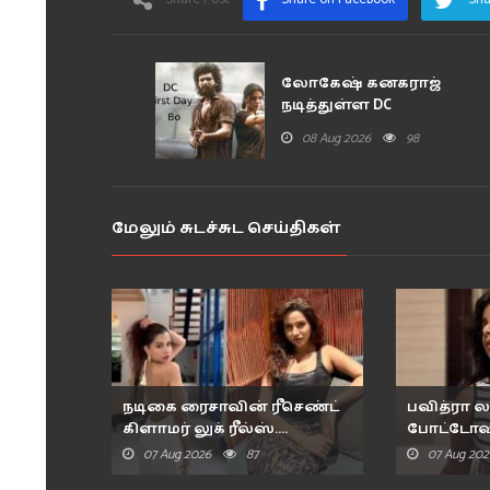
லோகேஷ் கனகராஜ்
நடித்துள்ள DC
திரைப்படத்தின் முதல்..
08 Aug 2026
98
மேலும் சுடச்சுட செய்திகள்
நடிகை ரைசாவின் ரீசெண்ட்
பவித்ரா லட
கிளாமர் லுக் ரீல்ஸ்....
போட்டோஷ
07 Aug 2026
87
07 Aug 202