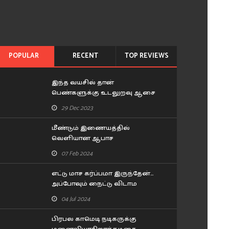
POPULAR
RECENT
TOP REVIEWS
இந்த வயசில் தான்
பெண்களுக்கு உடலுறவு ஆசை
அதிகம் இருக்கும்.. கூச்சமின்றி
29 Dec 2023
கூறிய வித்யா பாலன்..!
மீண்டும் இணையத்தில்
வெளியான ஆபாச
புகைப்படங்கள்.. சீரியல் நடிகை
07 Feb 2024
பிரவீனா செய்த சம்பவம்..!
எட்டு மாச கர்ப்பமா இருந்தேன்…
அப்போவும் நைட்டு விடாம
டார்ச்சர் பண்ணாரு.. ரகசியம்
04 Jul 2024
உடைத்த குஷ்பூ..!
பிரபல காமெடி நடிகருக்கு