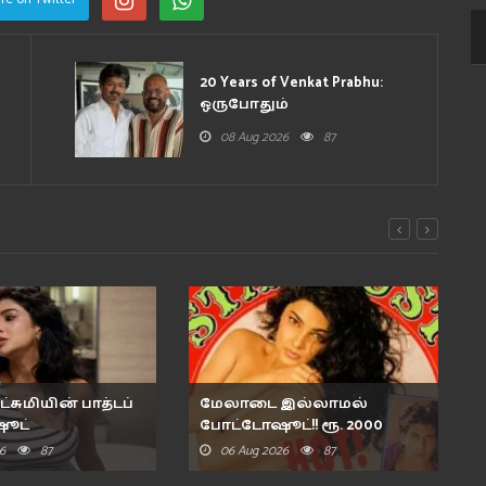
20 Years of Venkat Prabhu:
ஒருபோதும்
செய்ததையே மீண..
08 Aug 2026
87
்சுமியின் பாத்டப்
மேலாடை இல்லாமல்
ூட்
போட்டோஷூட்!! ரூ. 2000
கோடி போ..
6
87
06 Aug 2026
87