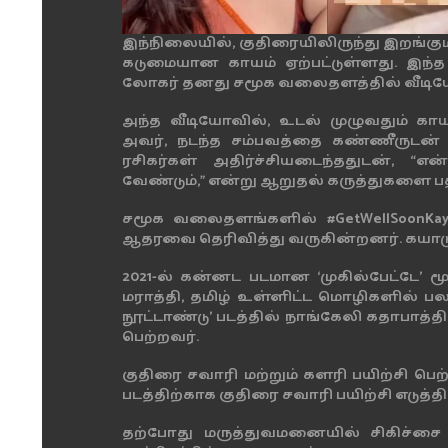
இந்நிலையில், குதிரையிலிருந்து இறங்கும
கடுமையான காயம் ஏற்பட்டுள்ளது. இந்த
லோகர் தனது சமூக வலைதளத்தில் வீடிய
அந்த வீடியோவில், உடல் முழுவதும் க
அவர், நடந்த சம்பவத்தை கண்ணீருடன் 
ரசிகர்கள் அதிர்ச்சியடைந்ததுடன், 
வேண்டும்,” என்று ஆறுதல் கருத்துகளை பத
சமூக வலைதளங்களில் #GetWellSoonKay
ஆதரவை தெரிவித்து வருகின்றனர். கயாட
2021-ல் கன்னட படமான ‘முகில்பேட்டே’
மராத்தி, தமிழ் உள்ளிட்ட மொழிகளில் பல 
நூட்டாண்டு’ படத்தில் நாங்கேலி கதாபாத்
பெற்றவர்.
குதிரை சவாரி மற்றும் களரி பயிற்சி பெற
படத்திற்காக குதிரை சவாரி பயிற்சி எடுத்தி
தற்போது மருத்துவமனையில் சிகிச்சை 