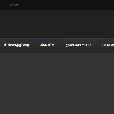
Contact
சின்னத்திரை
கிசு கிசு
முன்னோட்டம்
படம் எ