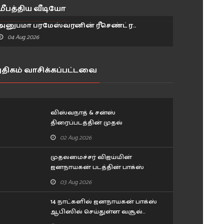
மீபத்திய வீடியோ
NIKITA DUTTA'S HOTTEST BLUE LOOK 💙😍
அனுபமா பரமேஸ்வரனின் ரீசெண்ட் ர..
04 Aug 2026
திகம் வாசிக்கப்பட்டவை
விஸ்வநாத் & சன்ஸ்
திரைப்படத்தின் முதல்
விமர்சனம்..
02 Aug 2026
முதலமைச்சர் விஜய்யின்
ஜனநாயகன் படத்தின் பாக்ஸ்
ஆபிஸ் வசூல்.. 11 நாட்கள்
03 Aug 2026
விவரம்
14 நாட்களில் ஜனநாயகன் பாக்ஸ்
ஆபிஸில் செய்துள்ள வசூல்..
புதிய சாதனை படைத்த விஜய்