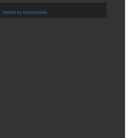
Tweets by cinenxtnews
சீரியலில் மட்டும் ஹோம்லி..
தர்ஷனா ஸ்ரீபால் தா..
05 Aug 2026
87
நடிகை பார்வதி நாயர் ஷார்
உடையில் ஹாட் போட்ட..
05 Aug 2026
87