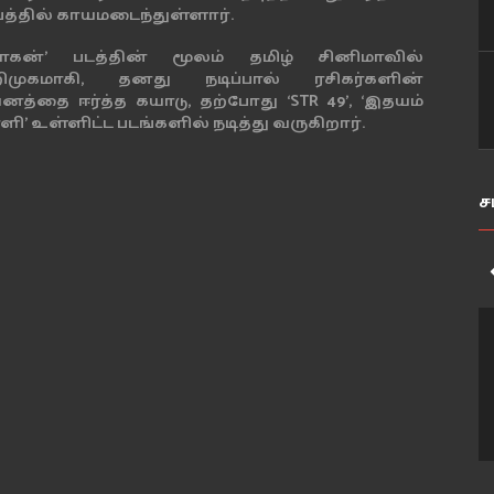
பத்தில் காயமடைந்துள்ளார்.
ிராகன்’ படத்தின் மூலம் தமிழ் சினிமாவில்
ிமுகமாகி, தனது நடிப்பால் ரசிகர்களின்
னத்தை ஈர்த்த கயாடு, தற்போது ‘STR 49’, ‘இதயம்
ளி’ உள்ளிட்ட படங்களில் நடித்து வருகிறார்.
ச