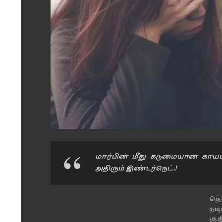
மார்பின் மீது கடுமையான காயம்
அதிரும் இண்டர்நெட்..!
தெ
நட
கு