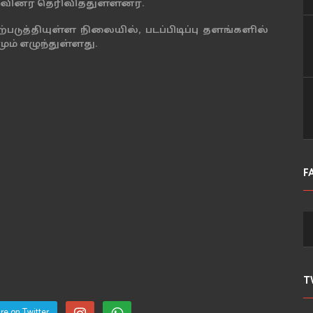
ுவினர் தெரிவித்துள்ளனர்.
படுத்தியுள்ள நிலையில், படப்பிடிப்பு தளங்களில்
ும் எழுந்துள்ளது.
F
T
re on Twitter