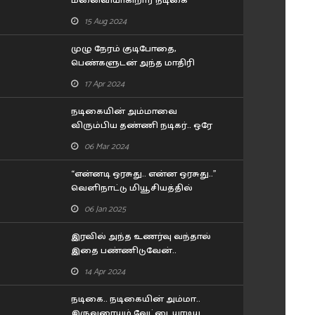
மனைவியாகிறார் நடிகை
லட்சுமி மேனன்..! யாருன்னு
15 Aug 2024
பாருங்க..!
முழு நேரம் குடிபோதை,
பெண்களுடன் அந்த மாதிரி
பழக்கம்.. 80 வயது இயக்குனர்
17 Apr 2024
பாரதிராஜா செய்த காரியம்!!
நடிகையின் அம்மாவை
விரும்பிய தண்ணி நடிகர்.. ஒரே
போன் காலில் இறங்கி வந்த 57
06 Mar 2024
வயசு தேர் நடிகை..
“என்னடி ஒரசுது.. என்ன ஒரசுது..”
வெளிநாட்டு மியூசியத்தில்
பிரியா பவானி சங்கர் செய்த
06 Jan 2025
கன்றாவி..!
இரவில் அந்த உணர்வு வந்தால்
இதை பண்ணிடுவேன்..
கூச்சமின்றி கூறிய நடிகை
14 Apr 2024
சோனா..!
நடிகை.. நடிகையின் அம்மா..
இருவரையும் வேட்டையாடிய