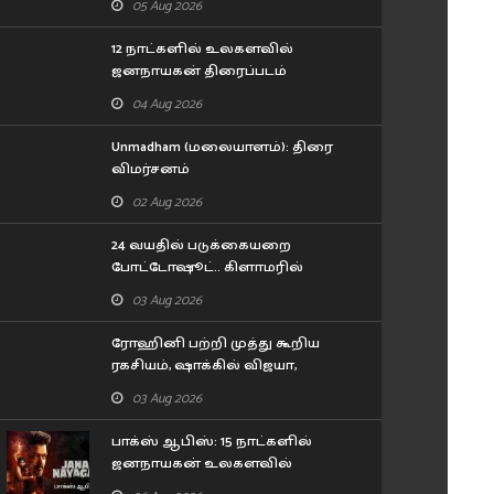
05 Aug 2026
12 நாட்களில் உலகளவில்
ஜனநாயகன் திரைப்படம்
செய்துள்ள வசூல்..
04 Aug 2026
Unmadham (மலையாளம்): திரை
விமர்சனம்
02 Aug 2026
24 வயதில் படுக்கையறை
போட்டோஷூட்.. கிளாமரில்
மிரட்டும் 'பாபநாசம்' பாப்பா
03 Aug 2026
எஸ்தர் அனில்!
ரோஹினி பற்றி முத்து கூறிய
ரகசியம், ஷாக்கில் விஜயா,
மனோஜ்... சிறகடிக்க ஆசை
03 Aug 2026
சீரியல் எபிசோட்
பாக்ஸ் ஆபிஸ்: 15 நாட்களில்
ஜனநாயகன் உலகளவில்
செய்துள்ள வசூல்..