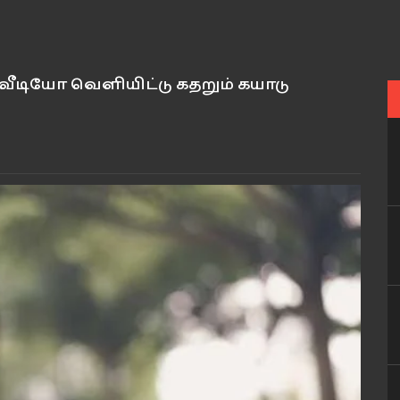
 வீடியோ வெளியிட்டு கதறும் கயாடு