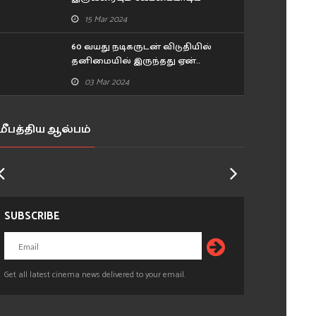
அங்காடித்தெரு நடிகர்.. ரகசியம்
15 Mar 2024
உடைத்த பிரபல நடிகர்!
60 வயது நடிகருடன் விடுதியில்
தனிமையில் இருந்தது ஏன்..
உண்மையை கூறிய 43 வயது
03 Mar 2024
நடிகை..
மீபத்திய ஆல்பம்
SUBSCRIBE
Get all latest cinema news delivered to your email.