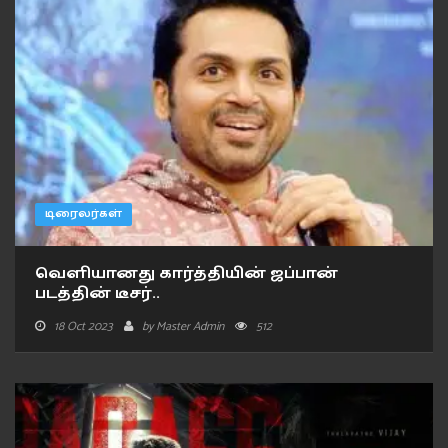
டிரைலர்கள்
வெளியானது கார்த்தியின் ஜப்பான்
படத்தின் டீசர்..
18 Oct 2023
by
Master Admin
512