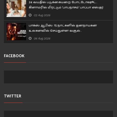
24 வயதில் படுக்கையறை போட்டோஷூட்..
கிளாமரில் மிரட்டும் 'பாபநாசம்' பாப்பா எஸ்தர்
அனில்!
03 Aug 2026
பாக்ஸ் ஆபிஸ்: 15 நாட்களில் ஜனநாயகன்
உலகளவில் செய்துள்ள வசூல்..
06 Aug 2026
FACEBOOK
TWITTER