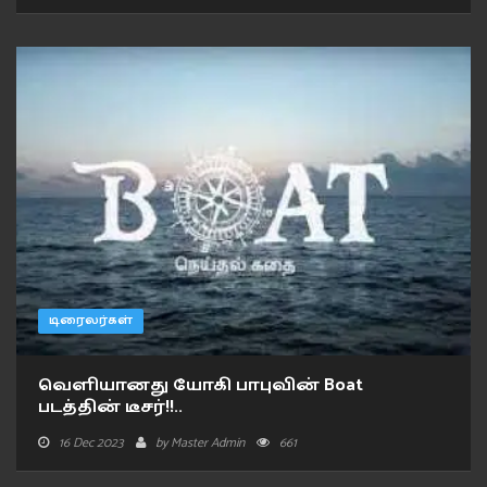
டிரைலர்கள்
வெளியானது யோகி பாபுவின் Boat
படத்தின் டீசர்!!..
16 Dec 2023
by
Master Admin
661