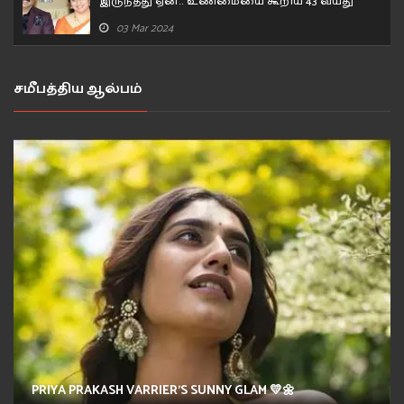
இருந்தது ஏன்.. உண்மையை கூறிய 43 வயது
நடிகை..
03 Mar 2024
சமீபத்திய ஆல்பம்
PRIYA PRAKASH VARRIER'S SUNNY GLAM 💛🌼
SHRUTI HAASAN'S GLAM QUEEN ERA💜😍