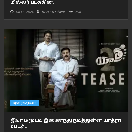
மில்லர் படத்தின..
06 Jan 2024
by
Master Admin
896
டிரைலர்கள்
ஜீவா மமூட்டி இணைந்து நடித்துள்ள யாத்ரா
2 படத்..