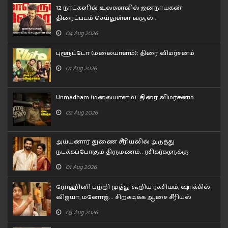
12 நாட்களில் உலகளவில் ஜனநாயகன்
திரைப்படம் செய்துள்ள வசூல்..
04 Aug 2026
புளூட்டோ (மலையாளம்): திரை விமர்சனம்
01 Aug 2026
Unmadham (மலையாளம்): திரை விமர்சனம்
02 Aug 2026
அய்யனார் துணை சீரியலில் அடுத்து
நடக்கப்போகும் திருமணம்.. ரசிகர்களுக்கு
சர்ப்ரைஸ்
01 Aug 2026
ரோஹினி பற்றி முத்து கூறிய ரகசியம், ஷாக்கில்
விஜயா, மனோஜ்... சிறகடிக்க ஆசை சீரியல்
எபிசோட்
03 Aug 2026