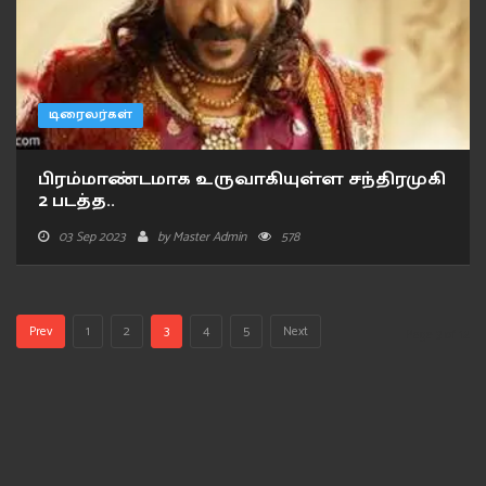
டிரைலர்கள்
பிரம்மாண்டமாக உருவாகியுள்ள சந்திரமுகி
2 படத்த..
03 Sep 2023
by
Master Admin
578
Prev
1
2
3
4
5
Next
Page 3 of 12