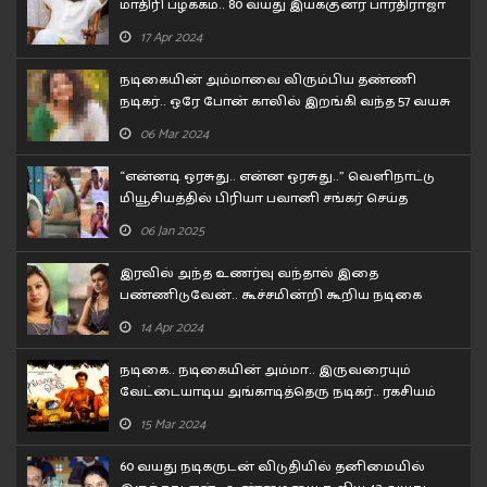
மாதிரி பழக்கம்.. 80 வயது இயக்குனர் பாரதிராஜா
செய்த காரியம்!!
17 Apr 2024
நடிகையின் அம்மாவை விரும்பிய தண்ணி
நடிகர்.. ஒரே போன் காலில் இறங்கி வந்த 57 வயசு
தேர் நடிகை..
06 Mar 2024
“என்னடி ஒரசுது.. என்ன ஒரசுது..” வெளிநாட்டு
மியூசியத்தில் பிரியா பவானி சங்கர் செய்த
கன்றாவி..!
06 Jan 2025
இரவில் அந்த உணர்வு வந்தால் இதை
பண்ணிடுவேன்.. கூச்சமின்றி கூறிய நடிகை
சோனா..!
14 Apr 2024
நடிகை.. நடிகையின் அம்மா.. இருவரையும்
வேட்டையாடிய அங்காடித்தெரு நடிகர்.. ரகசியம்
உடைத்த பிரபல நடிகர்!
15 Mar 2024
60 வயது நடிகருடன் விடுதியில் தனிமையில்