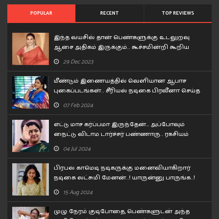
POPULAR
RECENT
TOP REVIEWS
இந்த வயசில் தான் பெண்களுக்கு உடலுறவு
ஆசை அதிகம் இருக்கும்.. கூச்சமின்றி கூறிய
வித்யா பாலன்..!
29 Dec 2023
மீண்டும் இணையத்தில் வெளியான ஆபாச
புகைப்படங்கள்.. சீரியல் நடிகை பிரவீனா செய்த
சம்பவம்..!
07 Feb 2024
எட்டு மாச கர்ப்பமா இருந்தேன்… அப்போவும்
நைட்டு விடாம டார்ச்சர் பண்ணாரு.. ரகசியம்
உடைத்த குஷ்பூ..!
04 Jul 2024
பிரபல காமெடி நடிகருக்கு மனைவியாகிறார்
நடிகை லட்சுமி மேனன்..! யாருன்னு பாருங்க..!
15 Aug 2024
முழு நேரம் குடிபோதை, பெண்களுடன் அந்த