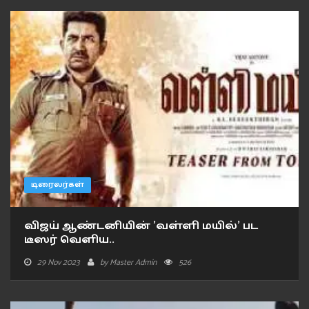
டிரைலர்கள்
விஜய் ஆண்டனியின் 'வள்ளி மயில்' பட
டீஸர் வெளிய..
29 Nov 2023
by
Master Admin
526