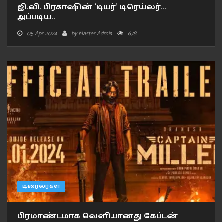
ஜி.வி. பிரகாஷின் ’டியர்’ டிரெய்லர்...
அப்படிய..
05 Apr 2024
by
Master Admin
678
டிரைலர்கள்
பிரமாண்டமாக வெளியானது கேப்டன்