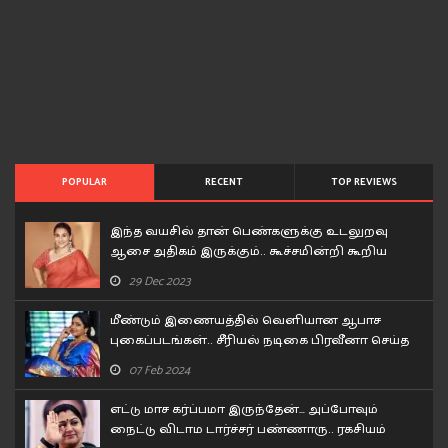
POPULAR
RECENT
TOP REVIEWS
இந்த வயசில் தான் பெண்களுக்கு உடலுறவு
ஆசை அதிகம் இருக்கும்.. கூச்சமின்றி கூறிய
வித்யா பாலன்..!
29 Dec 2023
மீண்டும் இணையத்தில் வெளியான ஆபாச
புகைப்படங்கள்.. சீரியல் நடிகை பிரவீனா செய்த
சம்பவம்..!
07 Feb 2024
எட்டு மாச கர்ப்பமா இருந்தேன்… அப்போவும்
நைட்டு விடாம டார்ச்சர் பண்ணாரு.. ரகசியம்