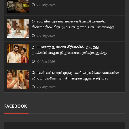
02 Aug 2026
24 வயதில் படுக்கையறை போட்டோஷூட்..
கிளாமரில் மிரட்டும் 'பாபநாசம்' பாப்பா எஸ்தர்
அனில்!
03 Aug 2026
அய்யனார் துணை சீரியலில் அடுத்து
நடக்கப்போகும் திருமணம்.. ரசிகர்களுக்கு
சர்ப்ரைஸ்
01 Aug 2026
ரோஹினி பற்றி முத்து கூறிய ரகசியம், ஷாக்கில்
விஜயா, மனோஜ்... சிறகடிக்க ஆசை சீரியல்
எபிசோட்
03 Aug 2026
FACEBOOK