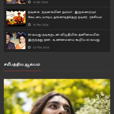
14 Apr 2024
நடிகை.. நடிகையின் அம்மா.. இருவரையும்
வேட்டையாடிய அங்காடித்தெரு நடிகர்.. ரகசியம்
உடைத்த பிரபல நடிகர்!
15 Mar 2024
60 வயது நடிகருடன் விடுதியில் தனிமையில்
இருந்தது ஏன்.. உண்மையை கூறிய 43 வயது
நடிகை..
03 Mar 2024
சமீபத்திய ஆல்பம்