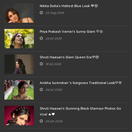
Nikita Dutta's Hottest Blue Look 💙😍
03 Aug 2026
Priya Prakash Varrier's Sunny Glam 💛🌼
24 Jul 2026
Shruti Haasan's Glam Queen Era💜😍
18 Jul 2026
Anikha Surendran 's Gorgeous Traditional Look💛🌸
04 Jul 2026
Shruti Haasan's Stunning Black Glamour Photos Go
Viral 🔥🖤
29 Jun 2026