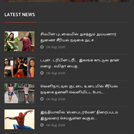
LATEST NEWS
சிம்பிள் புடவையில் அசத்தும் அய்யனார்
துணை சீரியல் நடிகை அட்ச..
06 Aug 2026
டபுள்.. ட்ரிபிள் ட்ரீட்.. இவங்க காட்டுல தான்
மழை.. மமிதா பைஜ..
06 Aug 2026
வெளிநாட்டில் குட்டை உடையில் சீரியல்
நடிகை ஜனனி வெளியிட்ட போட..
06 Aug 2026
இந்தியாவில் 'ஸ்பைடர்மேன்' திரைப்படம்
இதுவரை செய்துள்ள வசூல்...
06 Aug 2026