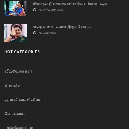
மீண்டும் இணையத்தில் வெளியான ஆப..
07 February 2024
எட்டு மாச கர்ப்பமா இருந்தேன்…..
04 July 2024
HOT CATEGORIES
வீடியோக்கள்
கிசு கிசு
ஹாலிவுட் சினிமா
லேட்டஸ்ட்
முன்னோட்டம்