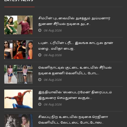
சிம்பிள் புடவையில் அசத்தும் அய்யனார்
துணை சீரியல் நடிகை அட்ச..
06 Aug 2026
டபுள்.. ட்ரிபிள் ட்ரீட்.. இவங்க காட்டுல தான்
மழை.. மமிதா பைஜ..
06 Aug 2026
வெளிநாட்டில் குட்டை உடையில் சீரியல்
நடிகை ஜனனி வெளியிட்ட போட..
06 Aug 2026
இந்தியாவில் 'ஸ்பைடர்மேன்' திரைப்படம்
இதுவரை செய்துள்ள வசூல்...
06 Aug 2026
சிவப்பு நிற உடையில் நடிகை ரெஜினா
வெளியிட்ட லேட்டஸ்ட் போட்டோஸ..