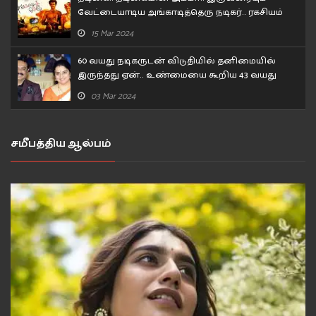
வேட்டையாடிய அங்காடித்தெரு நடிகர்.. ரகசியம்
உடைத்த பிரபல நடிகர்!
15 Mar 2024
60 வயது நடிகருடன் விடுதியில் தனிமையில்
இருந்தது ஏன்.. உண்மையை கூறிய 43 வயது
நடிகை..
03 Mar 2024
சமீபத்திய ஆல்பம்