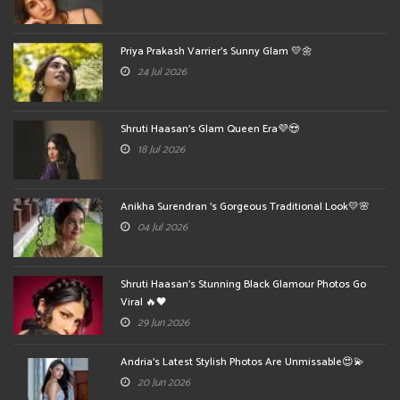
Priya Prakash Varrier's Sunny Glam 💛🌼
24 Jul 2026
Shruti Haasan's Glam Queen Era💜😍
18 Jul 2026
Anikha Surendran 's Gorgeous Traditional Look💛🌸
04 Jul 2026
Shruti Haasan's Stunning Black Glamour Photos Go
Viral 🔥🖤
29 Jun 2026
Andria's Latest Stylish Photos Are Unmissable😍💫
20 Jun 2026