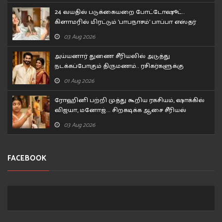
24 வயதில் படுக்கையறை போட்டோஷூட்..
கிளாமரில் மிரட்டும் 'பாபநாசம்' பாப்பா எஸ்தர்
அனில்!
03 Aug 2026
அய்யனார் துணை சீரியலில் அடுத்து
நடக்கப்போகும் திருமணம்.. ரசிகர்களுக்கு
சர்ப்ரைஸ்
01 Aug 2026
ரோஹினி பற்றி முத்து கூறிய ரகசியம், ஷாக்கில்
விஜயா, மனோஜ்... சிறகடிக்க ஆசை சீரியல்
எபிசோட்
03 Aug 2026
FACEBOOK