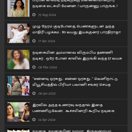
பிரபல காமெடி நடிகருக்கு மனைவியாகிறார்
நடிகை லட்சுமி மேனன்..! யாருன்னு பாருங்க..!
15 Aug 2024
முழு நேரம் குடிபோதை, பெண்களுடன் அந்த
மாதிரி பழக்கம்.. 80 வயது இயக்குனர் பாரதிராஜா
செய்த காரியம்!!
17 Apr 2024
நடிகையின் அம்மாவை விரும்பிய தண்ணி
நடிகர்.. ஒரே போன் காலில் இறங்கி வந்த 57 வயசு
தேர் நடிகை..
06 Mar 2024
“என்னடி ஒரசுது.. என்ன ஒரசுது..” வெளிநாட்டு
மியூசியத்தில் பிரியா பவானி சங்கர் செய்த
கன்றாவி..!
06 Jan 2025
இரவில் அந்த உணர்வு வந்தால் இதை
பண்ணிடுவேன்.. கூச்சமின்றி கூறிய நடிகை
சோனா..!
14 Apr 2024
நடிகை.. நடிகையின் அம்மா.. இருவரையும்