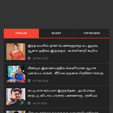
POPULAR
RECENT
TOP REVIEWS
இந்த வயசில் தான் பெண்களுக்கு உடலுறவு
ஆசை அதிகம் இருக்கும்.. கூச்சமின்றி கூறிய
வித்யா பாலன்..!
29 Dec 2023
மீண்டும் இணையத்தில் வெளியான ஆபாச
புகைப்படங்கள்.. சீரியல் நடிகை பிரவீனா செய்த
சம்பவம்..!
07 Feb 2024
எட்டு மாச கர்ப்பமா இருந்தேன்… அப்போவும்
நைட்டு விடாம டார்ச்சர் பண்ணாரு.. ரகசியம்
உடைத்த குஷ்பூ..!
04 Jul 2024